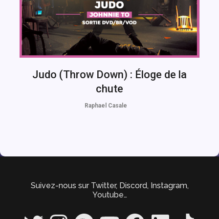
Judo (Throw Down) : Éloge de la
chute
Raphael Casale
Suivez-nous sur Twitter, Discord, Instagram,
Youtube…
Twitter
Instagram
Spotify
YouTube
Facebook
LinkedIn
TikTok