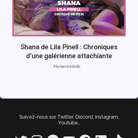
Shana de Lila Pinell : Chroniques
d’une galérienne attachiante
Florian Kotimbi
Suivez-nous sur Twitter, Discord, Instagram,
Youtube…
Twitter
Instagram
Spotify
YouTube
Facebook
LinkedIn
TikTok