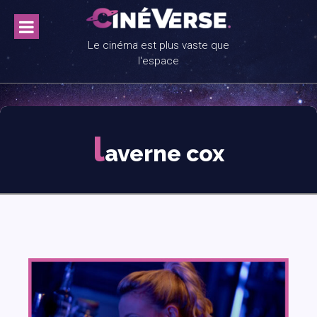
Skip
to
content
Le cinéma est plus vaste que
l'espace
l
averne cox