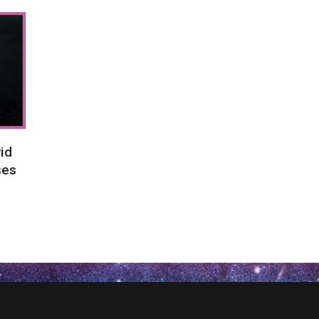
id
ses