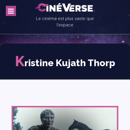
Skip
to
content
Le cinéma est plus vaste que
l'espace
K
ristine Kujath Thorp