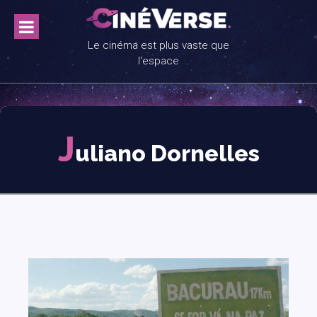
Skip
to
content
Le cinéma est plus vaste que
l'espace
J
uliano Dornelles