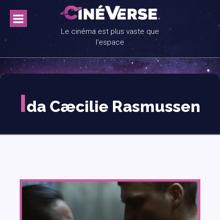
Skip
to
content
Le cinéma est plus vaste que
l'espace
I
da Cæcilie Rasmussen