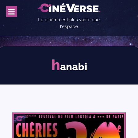
Skip
to
content
Le cinéma est plus vaste que
l'espace
h
anabi