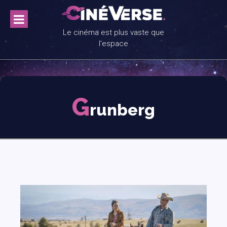
Skip
to
content
Le cinéma est plus vaste que
l'espace
G
runberg