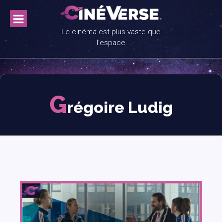
Skip
to
content
Le cinéma est plus vaste que
l'espace
G
régoire Ludig