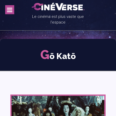
Skip
to
content
Le cinéma est plus vaste que
l'espace
G
ō Katō