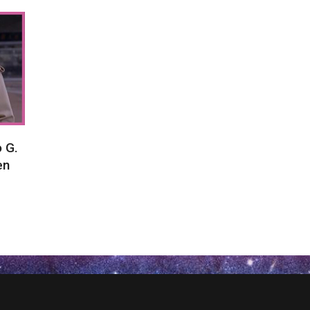
 G.
en