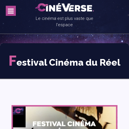
Skip
to
content
Le cinéma est plus vaste que
l'espace
F
estival Cinéma du Réel