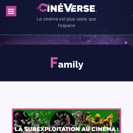
Skip
to
content
Le cinéma est plus vaste que
l'espace
F
amily