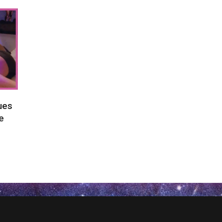
ues
e