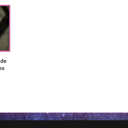
 de
es