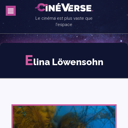
Skip
to
content
Le cinéma est plus vaste que
l'espace
E
lina Löwensohn