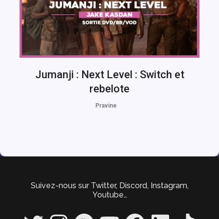
Jumanji : Next Level : Switch et
rebelote
Pravine
Suivez-nous sur Twitter, Discord, Instagram,
Youtube…
Twitter
Instagram
Spotify
YouTube
Facebook
LinkedIn
TikTok