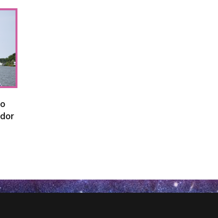
no
idor