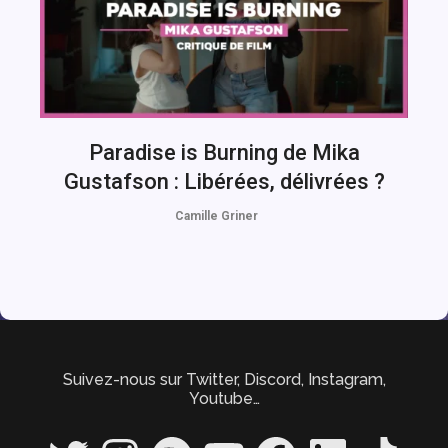
Paradise is Burning de Mika
Gustafson : Libérées, délivrées ?
Camille Griner
Suivez-nous sur Twitter, Discord, Instagram,
Youtube…
Twitter
Instagram
Spotify
YouTube
Facebook
LinkedIn
TikTok