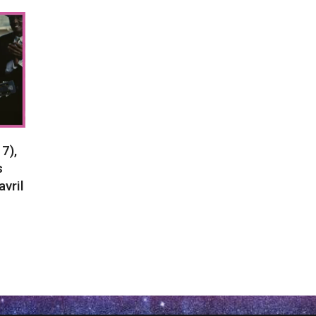
7),
s
vril