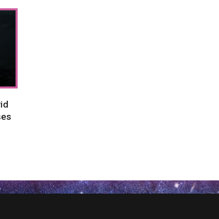
id
ses