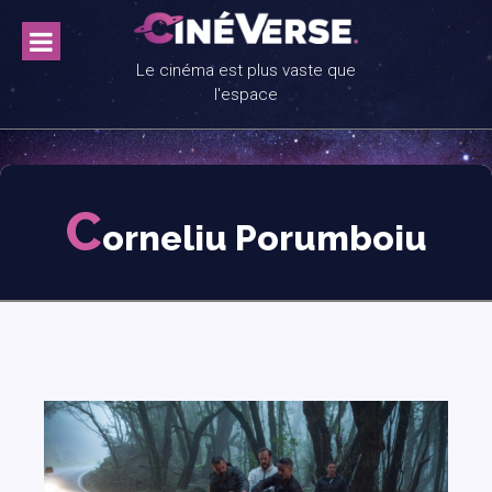
Skip
to
content
Le cinéma est plus vaste que
l'espace
C
orneliu Porumboiu