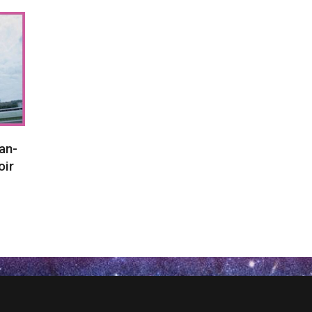
an-
oir