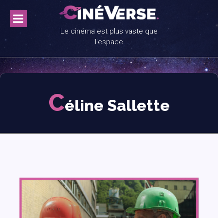
Skip
to
content
Le cinéma est plus vaste que
l'espace
C
éline Sallette