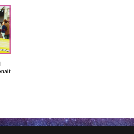
l
enait