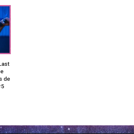
Last
de
s de
#5