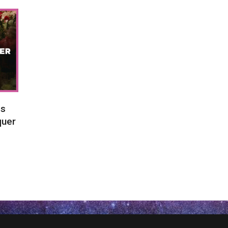
es
quer