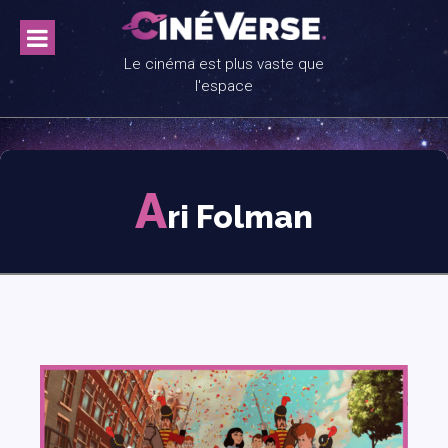
Skip
to
content
Le cinéma est plus vaste que
l'espace
A
ri Folman