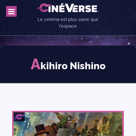
Skip
to
content
Le cinéma est plus vaste que
l'espace
A
kihiro Nishino