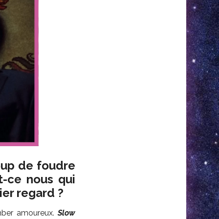
coup de foudre
t-ce nous qui
er regard ?
omber amoureux.
Slow