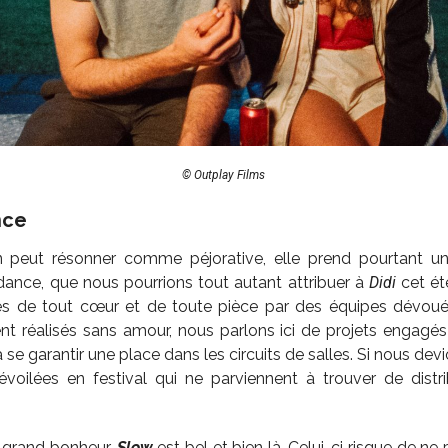
© Outplay Films
nce
ion peut résonner comme péjorative, elle prend pourtant une
ndance, que nous pourrions tout autant attribuer à
Didi
cet ét
s de tout cœur et de toute pièce par des équipes dévoué
nt réalisés sans amour, nous parlons ici de projets engagés 
à se garantir une place dans les circuits de salles. Si nous de
voilées en festival qui ne parviennent à trouver de distribu
 grand bonheur,
Slow
est bel et bien là. Celui-ci risque de n