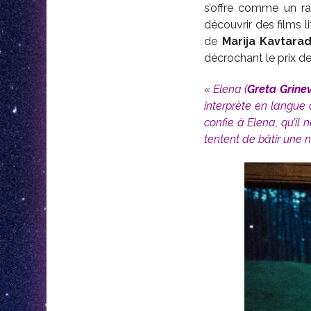
s’offre comme un ra
découvrir des films 
de
Marija Kavtara
décrochant le prix d
« Elena
(
Greta Grinev
interprète en langue 
confie à Elena, qu’il 
tentent de bâtir une n