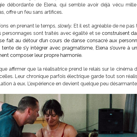
rgie débordante de Elena, qui semble avoir déjà vécu mille
 offre un feu sans artifices.
fons en prenant le temps,
slowly
. Et il est agréable de ne pa
 les personnages sont traités avec égalité et se
construisent d
e se fait au détour d’un cours de danse consacré aux person
tente de s’y intégrer avec pragmatisme, Elena s’ouvre à u
ment composer leur propre harmonie.
ue affirmer que la réalisatrice prend le relais sur le cinéma
ncelles. Leur chronique parfois électrique garde tout son réali
elation à eux. L’expérience en devient quelque peu désarmante