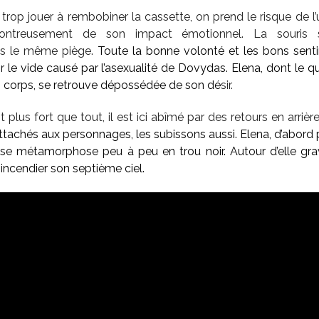
trop jouer à rembobiner la cassette, on prend le risque de l’u
contreusement de son impact émotionnel. La souris 
ns le même piège.
Toute la bonne volonté et les bons sen
ir le vide causé par l’asexualité de Dovydas. Elena, dont le 
on corps, se retrouve dépossédée de son dé
sir.
t plus fort que tout, il est ici abîmé par des retours en arrière 
tachés aux personnages, les subissons aussi. Elena, d’abor
l, se métamorphose peu à peu en trou noir. Autour d’elle gr
incendier son septième ciel.