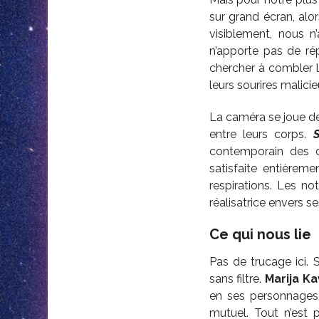
sur grand écran, alo
visiblement, nous n
n’apporte pas de ré
chercher à combler 
leurs sourires malici
La caméra se joue de 
entre leurs corps.
contemporain des c
satisfaite entièrem
respirations. Les no
réalisatrice envers s
Ce qui nous lie
Pas de trucage ici. 
sans filtre.
Marija K
en ses personnages,
mutuel. Tout n’est 