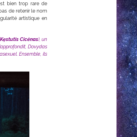
st bien trop rare de
pas de retenir le nom
ularité artistique en
Kęstutis Cicėnas
)
, un
s’approfondit, Dovydas
 asexuel. Ensemble, ils