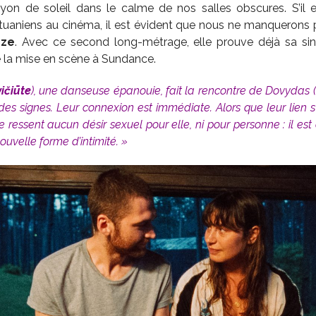
yon de soleil dans le calme de nos salles obscures. S’il e
lituaniens au cinéma, il est évident que nous ne manquerons 
dze
. Avec ce second long-métrage, elle prouve déjà sa sing
e la mise en scène à Sundance.
ičiūte
)
, une danseuse épanouie, fait la rencontre de Dovydas
(
des signes. Leur connexion est immédiate. Alors que leur lien 
ne ressent aucun désir sexuel pour elle, ni pour personne : il est
ouvelle forme d’intimité. »