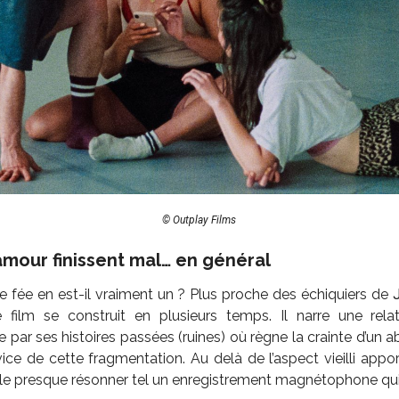
© Outplay Films
’amour finissent mal… en général
e fée en est-il vraiment un ? Plus proche des échiquiers de
le film se construit en plusieurs temps. Il narre une rela
e par ses histoires passées (ruines) où règne la crainte d’un 
ce de cette fragmentation. Au delà de l’aspect vieilli apport
ble presque résonner tel un enregistrement magnétophone qui 