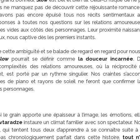
rs ne manquez pas de découvrir cette réjouissante romance a
’avons pas encore épuisé tous nos récits sentimentaux a
ponses à toutes nos questions sur les relations amoureuse
les vides aux côtés des personnages. Leur proximité naiss
eux, nous captive dès les premiers instants.
cette ambiguïté et se balade de regard en regard pour nous off
Slow
pourrait se définir comme
la douceur incarnée
. 
omplexités des relations amoureuses, où la réciprocité 
ent, est porté par un rythme singulier. Nos craintes s’acc
tes de piano et rayons de soleil ne feront que confirmer l
es personnages.
Si le grain apporte une épaisseur à l’image, les émotions, el
avtaradze
instaure un climat familier avec son spectateur. N
 qui tentent tous deux d’apprendre à se connaître suite à
pas chronologiquement parfait dans cette histoire,
tout n