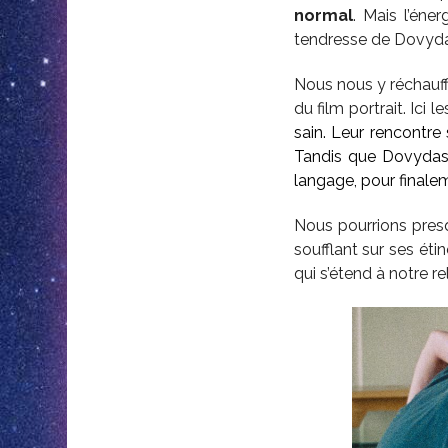
normal
. Mais l’éne
tendresse de Dovydas,
Nous nous y réchauf
du film portrait. Ici
sain. Leur rencontr
Tandis que Dovydas 
langage, pour finale
Nous pourrions presq
soufflant sur ses éti
qui s’étend à notre r