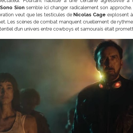
ectateur. Pourtant habitué à une certaine agressivité à 
,
Sono Sion
semble ici changer radicalement son approche. S
oration veut que les testicules de
Nicolas Cage
explosent à l
rmet. Les scènes de combat manquent cruellement de rythme 
tentiel d’un univers entre cowboys et samouraïs était promett