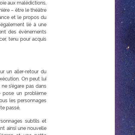
oie aux malédictions,
ière – être le théâtre
iance et le propos du
t également lié à une
ement des évènements
er, tenu pour acquis
r un aller-retour du
exécution. On peut lui
 ne s’égare pas dans
vre pose un problème
tous les personnages
cte passé.
sonnages subtils et
ant ainsi une nouvelle