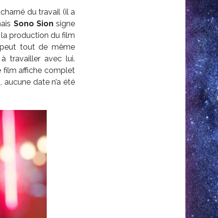
harné du travail (il a
nais
Sono Sion
signe
 la production du film
m peut tout de même
 travailler avec lui.
 film affiche complet
, aucune date n’a été