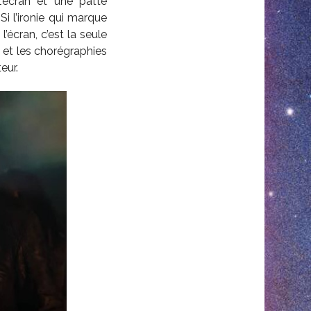
l’écran et une patte
i l’ironie qui marque
’écran, c’est la seule
et les chorégraphies
eur.