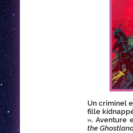
Un criminel e
fille kidnap
». Aventure 
the Ghostland