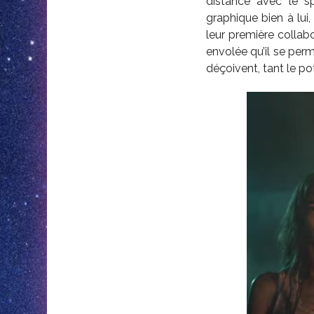
distance avec le sp
graphique bien à lui
leur première collab
envolée qu’il se pe
déçoivent, tant le po