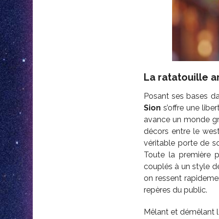
La ratatouille a
Posant ses bases dan
Sion
s’offre une libe
avance un monde gra
décors entre le west
véritable porte de so
Toute la première p
couplés à un style de
on ressent rapideme
repères du public.
Mêlant et démêlant l