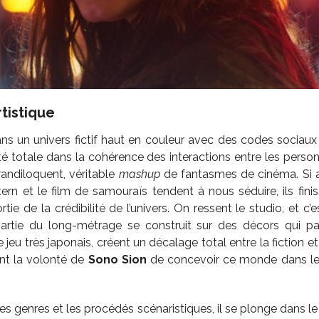
rtistique
s un univers fictif haut en couleur avec des codes sociaux
rté totale dans la cohérence des interactions entre les personn
ndiloquent, véritable
mashup
de fantasmes de cinéma. Si 
ern et le film de samouraïs tendent à nous séduire, ils fini
rtie de la crédibilité de l’univers. On ressent le studio, et c
artie du long-métrage se construit sur des décors qui par
 jeu très japonais, créent un décalage total entre la fiction e
nt la volonté de
Sono Sion
de concevoir ce monde dans le 
es genres et les procédés scénaristiques, il se plonge dans 