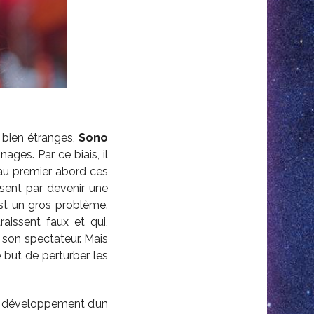
 bien étranges,
Sono
ages. Par ce biais, il
au premier abord ces
ssent par devenir une
’est un gros problème.
aissent faux et qui,
t son spectateur. Mais
but de perturber les
le développement d’un