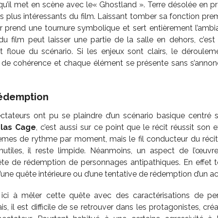
u’il met en scène avec le« Ghostland ». Terre désolée en pr
s plus intéressants du film. Laissant tomber sa fonction prem
cor prend une tournure symbolique et sert entièrement l’amb
 du film peut laisser une partie de la salle en dehors, c’es
 floue du scénario. Si les enjeux sont clairs, le déroul
p de cohérence et chaque élément se présente sans s’annonc
rédemption
tateurs ont pu se plaindre d’un scénario basique centré su
olas Cage
, c’est aussi sur ce point que le récit réussit son 
èmes de rythme par moment, mais le fil conducteur du récit
inutiles, il reste limpide. Néanmoins, un aspect de l’œu
ête de rédemption de personnages antipathiques. En effet 
’une quête intérieure ou d’une tentative de rédemption d’un a
ci à mêler cette quête avec des caractérisations de per
is, il est difficile de se retrouver dans les protagonistes, cré