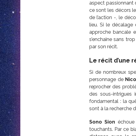
aspect passionnant q
ce sont les décors le
de l’action -, le dé
lieu. Si le décalage
approche bancale et
s’enchaine sans tro
par son récit.
Le récit d’une 
Si de nombreux spec
personnage de
Nic
reprocher des probl
des sous-intrigues 
fondamental : la qu
sont à la recherche d
Sono Sion
échoue i
touchants. Par ce bia