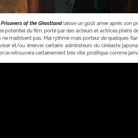
,
Prisoners of the Ghostland
laisse un goût amer après son p
 le potentiel du film, porté par des acteurs et actrices pleins 
ls ne maîtrisent pas. Mal rythmé mais porteur de quelques fla
iser et/ou énerver certains admirateurs du cinéaste japonai
n le retrouvera certainement très vite, prolifique comme jama