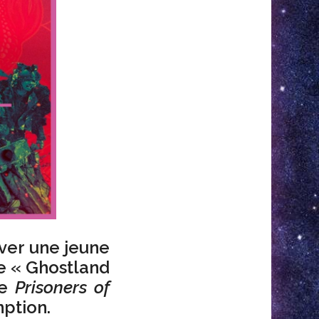
uver une jeune
e « Ghostland
ce
Prisoners of
ption.