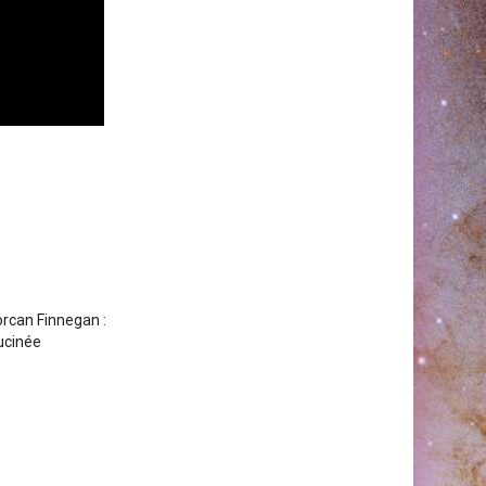
orcan Finnegan :
lucinée