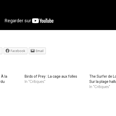
Facebook
Email
 À la
Birds of Prey : La cage aux folles
The Surfer de L
rdu
In "Critiques"
Sur la plage hal
"
In "Critiques"