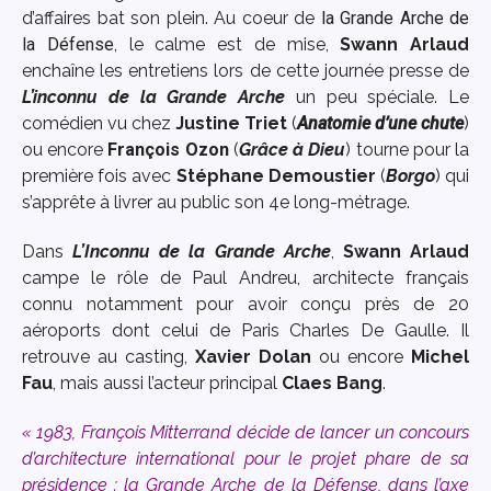
d’affaires bat son plein. Au coeur de
la Grande Arche de
la Défense
, le calme est de mise,
Swann Arlaud
enchaîne les entretiens lors de cette journée presse de
L’inconnu de la Grande Arche
un peu spéciale. Le
comédien vu chez
Justine Triet
(
Anatomie d’une chute
)
ou encore
François Ozon
(
Grâce à Dieu
) tourne pour la
première fois avec
Stéphane Demoustier
(
Borgo
) qui
s’apprête à livrer au public son 4e long-métrage.
Dans
L’Inconnu de la Grande Arche
,
Swann Arlaud
campe le rôle de Paul Andreu, architecte français
connu notamment pour avoir conçu près de 20
aéroports dont celui de Paris Charles De Gaulle. Il
retrouve au casting,
Xavier Dolan
ou encore
Michel
Fau
, mais aussi l’acteur principal
Claes Bang
.
« 1983, François Mitterrand décide de lancer un concours
d’architecture international pour le projet phare de sa
présidence : la Grande Arche de la Défense, dans l’axe