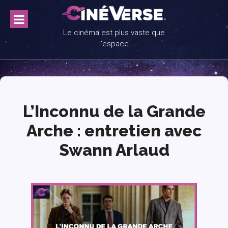
Skip
to
content
Le cinéma est plus vaste que
l'espace
L’Inconnu de la Grande
Arche : entretien avec
Swann Arlaud