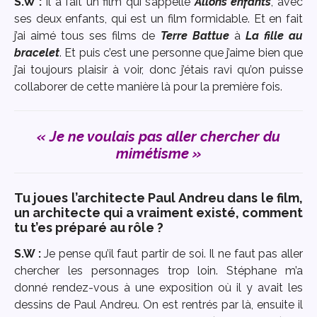
S.W :
Il a fait un film qui s’appelle
Allons enfants
, avec
ses deux enfants, qui est un film formidable. Et en fait
j’ai aimé tous ses films de
Terre Battue
à
La fille au
bracelet
. Et puis c’est une personne que j’aime bien que
j’ai toujours plaisir à voir, donc j’étais ravi qu’on puisse
collaborer de cette manière là pour la première fois.
« Je ne voulais pas aller chercher du
mimétisme »
Tu joues l’architecte Paul Andreu dans le film,
un architecte qui a vraiment existé, comment
tu t’es préparé au rôle ?
S.W :
Je pense qu’il faut partir de soi. Il ne faut pas aller
chercher les personnages trop loin. Stéphane m’a
donné rendez-vous à une exposition où il y avait les
dessins de Paul Andreu. On est rentrés par là, ensuite il