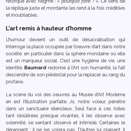
rétorque avec flegme : «
pourquoi faire ?
». Ce sens de
la réplique juste et mordante les rend à la fois crédibles
et inoubliables.
L’art remis à hauteur d’homme
L’humour devient un outil de désacralisation qui
interroge la place occupée par l’oeuvre d’art dans notre
société, en particulier dans la sphère mondaine où elle
est un marqueur social. C’est une hygiène de vie, une
identité.
Baumard
redonne à l’Art son humanité, la fait
descendre de son piédestal pour la replacer au rang du
profane.
La scène du vol des oeuvres au Musée d’Art Moderne
en est l’illustration parfaite. Jo, notre voleur, pénètre
dans un sanctuaire silencieux. Seul face à ces toiles
tant idolâtrées presque vivantes, il les observe avec
solennité, se sentant observé et intimidé. Certaines le
dérangent : il ne les volera pas. D’autres lui plaisent, il