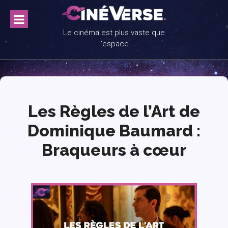
Skip
to
content
Le cinéma est plus vaste que
l'espace
Les Règles de l’Art de
Dominique Baumard :
Braqueurs à cœur