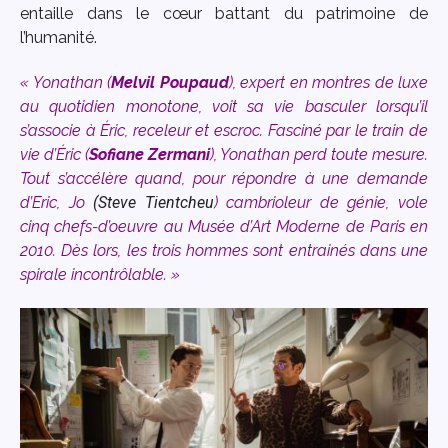
entaille dans le cœur battant du patrimoine de
l’humanité.
« Yonathan (
Melvil Poupaud
), expert en montres de luxe
au quotidien monotone, voit sa vie basculer lorsqu’il
s’associe à Éric, receleur et escroc. Fasciné par le train de
vie d’Éric (
Sofiane Zermani
), Yonathan perd toute mesure.
Tout s’accélère quand, pour répondre à une demande
d’Eric, Jo
(Steve Tientcheu
) cambrioleur de génie, vole
cinq chefs-d’oeuvre au Musée d’Art Moderne de Paris en
2010. Dès lors, les trois hommes sont entrainés dans une
spirale incontrôlable. »