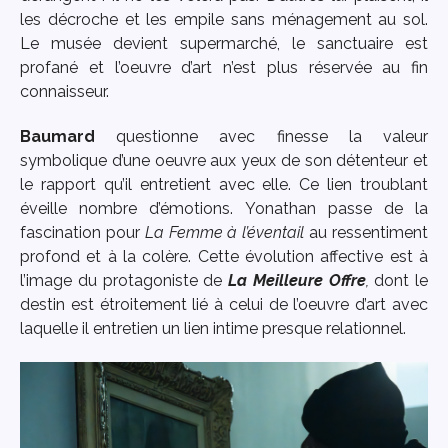
les décroche et les empile sans ménagement au sol.
Le musée devient supermarché, le sanctuaire est
profané et l’oeuvre d’art n’est plus réservée au fin
connaisseur.
Baumard
questionne avec finesse la valeur
symbolique d’une oeuvre aux yeux de son détenteur et
le rapport qu’il entretient avec elle. Ce lien troublant
éveille nombre d’émotions. Yonathan passe de la
fascination pour
La Femme à l’éventail
au ressentiment
profond et à la colère. Cette évolution affective est à
l’image du protagoniste de
La Meilleure Offre
,
dont le
destin est étroitement lié à celui de l’oeuvre d’art avec
laquelle il entretien un lien intime presque relationnel.