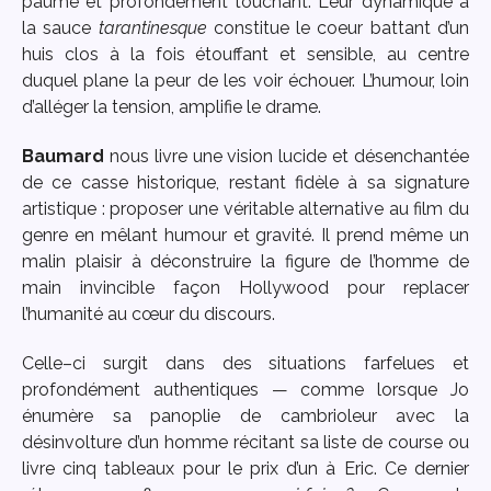
paumé et profondément touchant. Leur dynamique à
la sauce
tarantinesque
constitue le coeur battant d’un
huis clos à la fois étouffant et sensible, au centre
duquel plane la peur de les voir échouer. L’humour, loin
d’alléger la tension, amplifie le drame.
Baumard
nous livre une vision lucide et désenchantée
de ce casse historique, restant fidèle à sa signature
artistique : proposer une véritable alternative au film du
genre en mêlant humour et gravité. Il prend même un
malin plaisir à déconstruire la figure de l’homme de
main invincible façon Hollywood pour replacer
l’humanité au cœur du discours.
Celle–ci surgit dans des situations farfelues et
profondément authentiques — comme lorsque Jo
énumère sa panoplie de cambrioleur avec la
désinvolture d’un homme récitant sa liste de course ou
livre cinq tableaux pour le prix d’un à Eric. Ce dernier