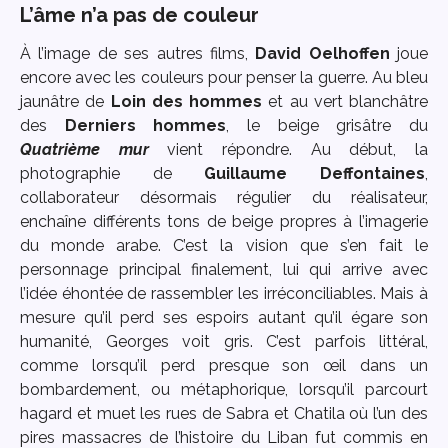
L’âme n’a pas de couleur
À l’image de ses autres films,
David Oelhoffen
joue
encore avec les couleurs pour penser la guerre. Au bleu
jaunâtre de
Loin des hommes
et au vert blanchâtre
des
Derniers hommes
, le beige grisâtre du
Quatrième mur
vient répondre. Au début, la
photographie de
Guillaume Deffontaines
,
collaborateur désormais régulier du réalisateur,
enchaîne différents tons de beige propres à l’imagerie
du monde arabe. C’est la vision que s’en fait le
personnage principal finalement, lui qui arrive avec
l’idée éhontée de rassembler les irréconciliables. Mais à
mesure qu’il perd ses espoirs autant qu’il égare son
humanité, Georges voit gris. C’est parfois littéral,
comme lorsqu’il perd presque son œil dans un
bombardement, ou métaphorique, lorsqu’il parcourt
hagard et muet les rues de Sabra et Chatila où l’un des
pires massacres de l’histoire du Liban fut commis en