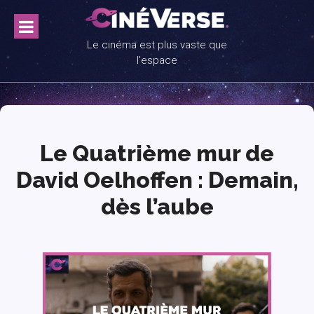
Skip
to
content
Le cinéma est plus vaste que
l'espace
Le Quatrième mur de
David Oelhoffen : Demain,
dès l’aube