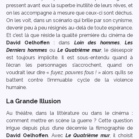
pressent avant eux la superbe inutilité de leurs rêves, et
on les accompagne à mesure que ceux-ci sont déchus.
On les voit, dans un scénario qui brille par son cynisme,
devenir peu à peu résignés au-delà de toute espérance.
Et c’est là que réside la qualité première du cinéma de
David Oelhoffen
: dans
Loin des hommes
,
Les
Derniers hommes
ou
Le Quatrième mur
, le désespoir
est toujours implicite. Il est sous-entendu quand à
l’écran les personnages s’accrochent, quand on
voudrait leur dire «
fuyez, pauvres fous !
» alors qu’ils se
battent contre l’immuable cycle de la violence
humaine.
La Grande Illusion
Au théâtre, dans la littérature ou dans le cinéma :
comment mettre en scène la guerre ? Cette question
irrigue depuis plus d’une décennie la filmographie de
David Oelhoffen
. Avec
Le Quatrième mur
, il choisit