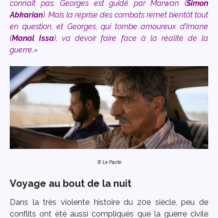
connaît pas, Georges est guidé par Marwan (
Simon
Abkarian
). Mais la reprise des combats remet bientôt tout
en question, et Georges, qui tombe amoureux d’Imane
(
Manal Issa
), va devoir faire face à la réalité de la
guerre.
»
© Le Pacte
Voyage au bout de la nuit
Dans la très violente histoire du 20e siècle, peu de
conflits ont été aussi compliqués que la guerre civile