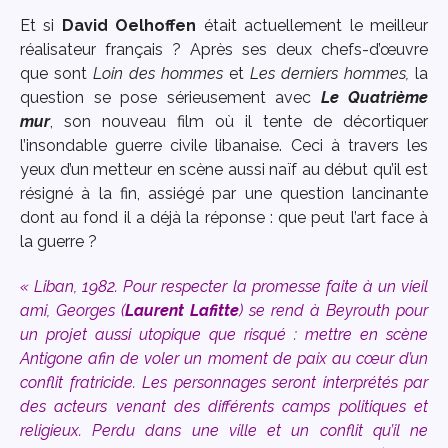
Et si
David Oelhoffen
était actuellement le meilleur
réalisateur français ? Après ses deux chefs-d’œuvre
que sont
Loin des hommes
et
Les derniers hommes,
la
question se pose sérieusement avec
Le Quatrième
mur
, son nouveau film où il tente de décortiquer
l’insondable guerre civile libanaise. Ceci à travers les
yeux d’un metteur en scène aussi naïf au début qu’il est
résigné à la fin, assiégé par une question lancinante
dont au fond il a déjà la réponse : que peut l’art face à
la guerre ?
«
Liban, 1982. Pour respecter la promesse faite à un vieil
ami, Georges (
Laurent Lafitte
) se rend à Beyrouth pour
un projet aussi utopique que risqué : mettre en scène
Antigone afin de voler un moment de paix au cœur d’un
conflit fratricide. Les personnages seront interprétés par
des acteurs venant des différents camps politiques et
religieux. Perdu dans une ville et un conflit qu’il ne