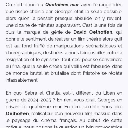
On sort donc du
Quatrième mur
avec l’étrange idée
que l’issue choisie par Georges était la seule possible,
alors qu’on la pensait presque absurde, on y revient,
une dizaine de minutes auparavant. C’est là une fois de
plus la marque de génie de
David Oelhoffen
, qui
donne le sentiment de réaliser un film linéaire alors qu’il
est au fond truffé de manipulations scénaristiques et
chorégraphiques, destinées à nous faire osciller entre la
résignation et le cynisme. Tout ceci pour se convaincre
au final que la seule chose qui vaille est l’absurde, dans
ce monde brutal et brutalisé dont l’histoire se répète
inlassablement.
En quoi Sabra et Chatila est-il différent du Liban en
guerre de 2024-2025 ? En rien, vous dirait Georges en
brisant le quatrième mur. En rien, semble nous dire
Oelhoffen
, réalisateur d’un nouveau film massue dans
le paysage du cinéma français. Au début de cette
critique, nous posions la question un brin provocatrice