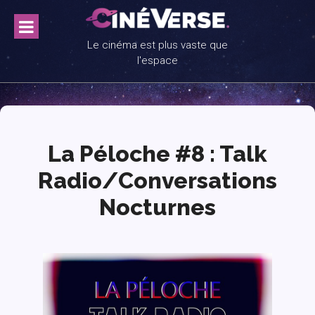
Skip
to
content
Le cinéma est plus vaste que
l'espace
La Péloche #8 : Talk
Radio/Conversations
Nocturnes