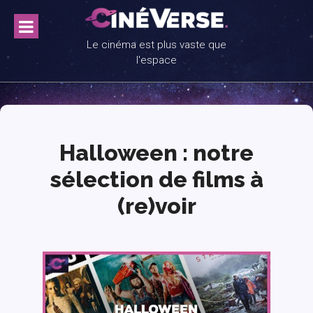
Skip
to
content
Le cinéma est plus vaste que
l'espace
Halloween : notre
sélection de films à
(re)voir