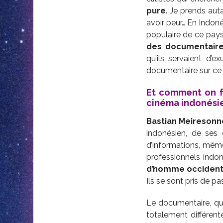
pure
. Je prends auta
avoir peur… En Indon
populaire de ce pays
des documentaire
qu’ils servaient d’
documentaire sur ce 
Et comment on fa
cinéma indonési
Bastian Meiresonn
indonésien, de ses
d’informations, même
professionnels indo
d’homme occident
Ils se sont pris de pa
Le documentaire, qui
totalement différent