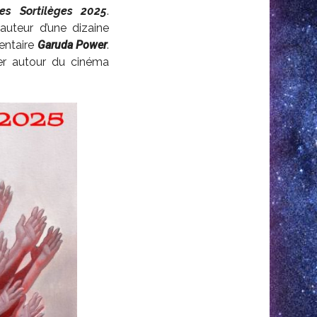
des Sortilèges 2025
.
auteur d’une dizaine
entaire
Garuda Power
.
ger autour du cinéma