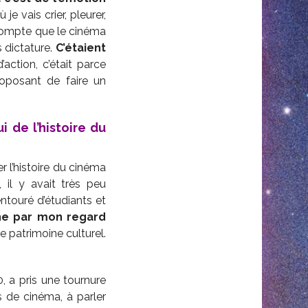
e vais crier, pleurer,
 compte que le cinéma
 dictature.
C’étaient
d’action, c’était parce
roposant de faire un
 de l’histoire du
er l’histoire du cinéma
il y avait très peu
ntouré d’étudiants et
che par mon regard
e patrimoine culturel.
, a pris une tournure
s de cinéma, à parler