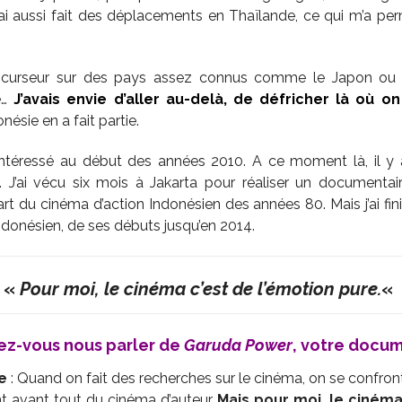
ai aussi fait des déplacements en Thaïlande, ce qui m’a per
curseur sur des pays assez connus comme le Japon ou 
e…
J’avais envie d’aller au-delà, de défricher là où o
donésie en a fait partie.
 intéressé au début des années 2010. A ce moment là, il y 
. J’ai vécu six mois à Jakarta pour réaliser un documentai
art du cinéma d’action Indonésien des années 80. Mais j’ai fin
indonésien, de ses débuts jusqu’en 2014.
«
Pour moi, le cinéma c’est de l’émotion pure.
«
ez-vous nous parler de
Garuda Power
, votre docum
e
: Quand on fait des recherches sur le cinéma, on se confront
ent avant tout du cinéma d’auteur.
Mais pour moi, le cinéma