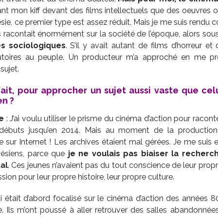
nt mon kiff devant des films intellectuels que des oeuvres où j
ésie, ce premier type est assez réduit. Mais je me suis rendu
 racontait énormément sur la société de l’époque, alors sous
s sociologiques
. S’il y avait autant de films d’horreur et 
exutoires au peuple. Un producteur m’a approché en me p
sujet.
it, pour approcher un sujet aussi vaste que celui
en ?
e
: J’ai voulu utiliser le prisme du cinéma d’action pour racont
 débuts jusqu’en 2014. Mais au moment de la production, 
 sur Internet ! Les archives étaient mal gérées. Je me suis e
nésiens, parce que
je ne voulais pas biaiser la recher
al
. Ces jeunes n’avaient pas du tout conscience de leur propr
ssion pour leur propre histoire, leur propre culture.
 était d’abord focalisé sur le cinéma d’action des années 80
e. Ils m’ont poussé à aller retrouver des salles abandonnée