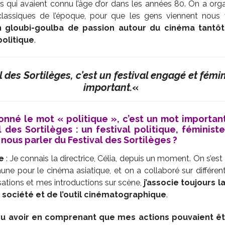
s qui avaient connu l’âge d’or dans les années 80. On a org
classiques de l’époque, pour que les gens viennent nous 
n gloubi-goulba de passion autour du cinéma tantôt 
olitique
.
l des Sortilèges, c’est un festival engagé et fémini
important.
«
nné le mot « politique », c’est un mot important
 des Sortilèges : un festival politique, féminist
ous parler du Festival des Sortilèges ?
e
: Je connais la directrice, Célia, depuis un moment. On s’es
ne pour le cinéma asiatique, et on a collaboré sur différe
sations et mes introductions sur scène,
j’associe toujours la
a société et de l’outil cinématographique
.
 pu avoir en comprenant que mes actions pouvaient êtr