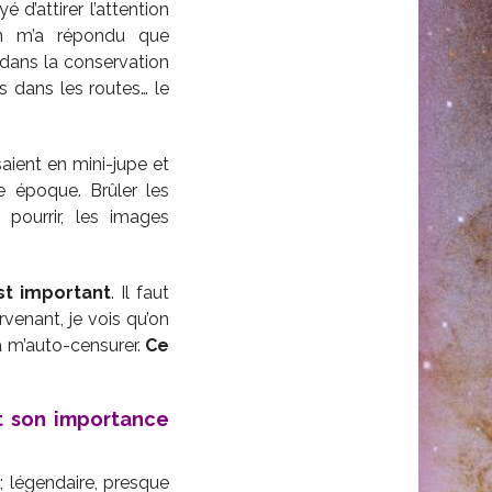
 d’attirer l’attention
 On m’a répondu que
 dans la conservation
s dans les routes… le
aient en mini-jupe et
e époque. Brûler les
 pourrir, les images
est important
. Il faut
venant, je vois qu’on
 m’auto-censurer.
Ce
st son importance
; légendaire, presque