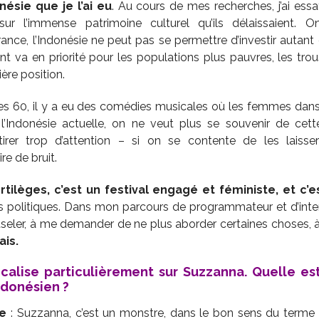
ésie que je l’ai eu
. Au cours de mes recherches, j’ai essayé
s sur l’immense patrimoine culturel qu’ils délaissaient.
rance, l’Indonésie ne peut pas se permettre d’investir autant
nt va en priorité pour les populations plus pauvres, les trou
ère position.
es 60, il y a eu des comédies musicales où les femmes dans
l’Indonésie actuelle, on ne veut plus se souvenir de cett
ttirer trop d’attention – si on se contente de les laisser
re de bruit.
rtilèges, c’est un festival engagé et féministe, et c’
s politiques. Dans mon parcours de programmateur et d’inter
er, à me demander de ne plus aborder certaines choses, à
ais.
ocalise particulièrement sur Suzzanna. Quelle e
ndonésien ?
ne
: Suzzanna, c’est un monstre, dans le bon sens du terme 