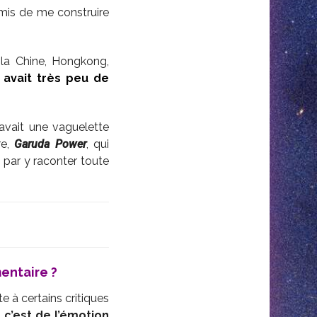
mis de me construire
la Chine, Hongkong,
n avait très peu de
avait une vaguelette
re,
Garuda Power
, qui
i par y raconter toute
entaire ?
e à certains critiques
 c’est de l’émotion