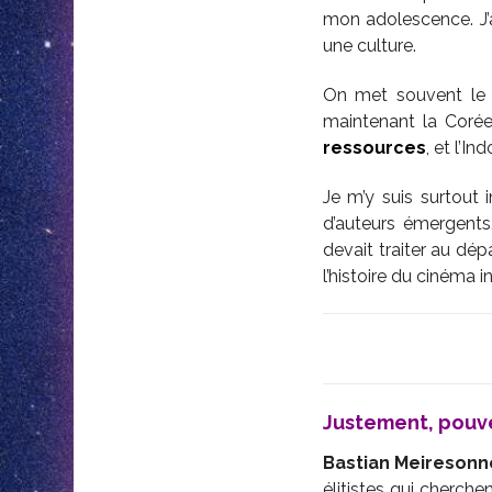
mon adolescence. J’
une culture.
On met souvent le 
maintenant la Coré
ressources
, et l’In
Je m’y suis surtout
d’auteurs émergents
devait traiter au dép
l’histoire du cinéma 
Justement, pouv
Bastian Meiresonn
élitistes qui cherch