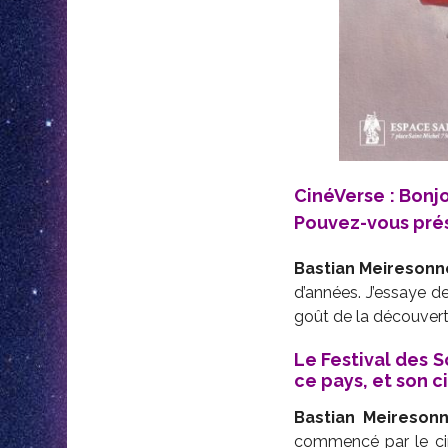
CinéVerse : Bonj
Pouvez-vous prés
Bastian Meiresonn
d’années. J’essaye d
goût de la découvert
Le Festival des S
ce pays, et son c
Bastian Meireson
commencé par le cin