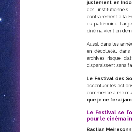
justement en Indon
des institutionnel
contrairement à la F
du patrimoine. L’arge
cinéma vient en derni
Aussi, dans les anné
en décolleté… dans 
archives risque d’a
disparaissent sans fai
Le Festival des So
accentuer les action
commence à me musel
que je ne ferai jam
Le Festival se f
pour le cinéma i
Bastian Meireson