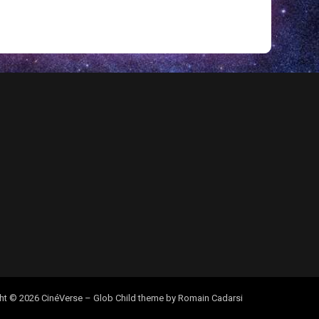
ht © 2026 CinéVerse
–
Glob Child theme by
Romain Cadarsi