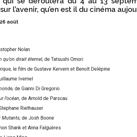
 qui se déroulera du 4 au 13 septe
ur l’avenir, qu’en est il du cinéma aujou
26 août
istopher Nolan
 qu’on dirait éternel,
de Tatsushi Omori
orique,
le film de Gustave Kervern et Benoît Delépine
uillaume Ivernel
 monde,
de Gianni Di Gregorio
r l’océan,
de Arnold de Parscau
Stephane Riethauser
x Mutants,
de Josh Boone
hon Shank et Anna Falguères