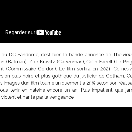
n du DC Fandome, c’est bien la bande-annonce de The
Bat
on (Batman), Zöe Kravitz (Catwoman), Colin Farrell (Le Ping
ight (Commissaire Gordon). Le film sortira en 2021. Ce neuv
sion plus noire et plus gothique du justicier de Gotham. C
 images d’un film tourné uniquement à 25% selon son réalisa
ous tenir en haleine encore un an. Plus impatient que ja
é, violent et hanté par la vengeance.