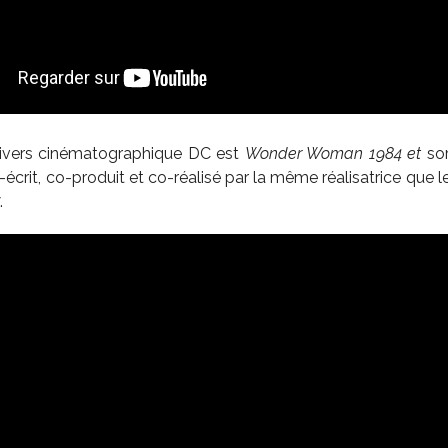
nivers cinématographique DC est
Wonder Woman 1984 et
so
-écrit, co-produit et co-réalisé par la même réalisatrice que l
.