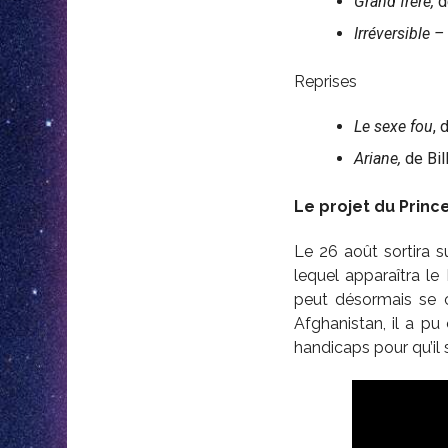
Grand frère,
d
Irréversible –
Reprises
Le sexe fou
, 
Ariane,
de Bil
Le projet du Princ
Le 26 août sortira s
lequel apparaîtra le
peut désormais se c
Afghanistan, il a pu
handicaps pour qu’il 