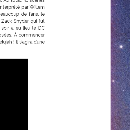
. Au total, 31 scènes
interprété par Willem
beaucoup de fans, le
 Zack Snyder qui fut
soir a eu lieu le DC
oposées. À commencer
jah ! Il s’agira d’une