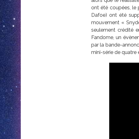
alors que le réalisat
ont été coupées, le p
Dafoe) ont été supp
mouvement « Snyder’
seulement crédité e
Fandome, un évèneme
par la bande-annonce 
mini-série de quatre 