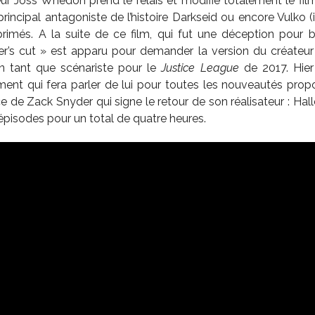
eur Joss Whedon prend le relais et modifie totalement le film
rincipal antagoniste de l’histoire Darkseid ou encore Vulko (
rimés. A la suite de ce film, qui fut une déception pour 
s cut » est apparu pour demander la version du créateur
n tant que scénariste pour le
Justice League
de 2017. Hier 
nt qui fera parler de lui pour toutes les nouveautés pr
de Zack Snyder qui signe le retour de son réalisateur : Hallelu
épisodes pour un total de quatre heures.