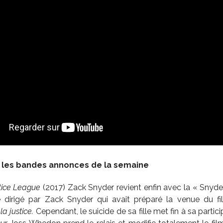
les bandes annonces de la semaine
tice League
(2017) Zack Snyder revient enfin avec la « Snyder’
re dirigé par Zack Snyder qui avait préparé la venue du 
la justice.
Cependant, le suicide de sa fille met fin à sa partici