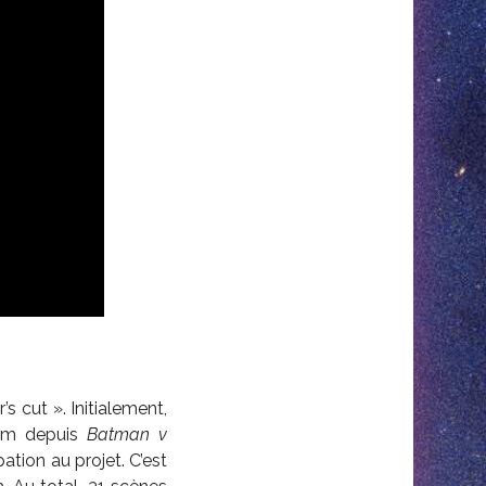
s cut ». Initialement,
film depuis
Batman v
pation au projet. C’est