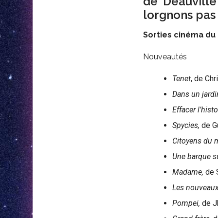
de Deauville
lorgnons pas s
Sorties cinéma du 
Nouveautés
Tenet
, de Chr
Dans un jardin
Effacer l’hist
Spycies,
de G
Citoyens du
Une barque su
Madame,
de 
Les nouveau
Pompei,
de J