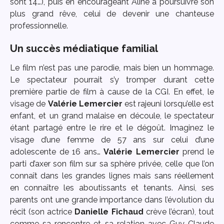
sont 14…), puis en encourageant Aline à poursuivre son
plus grand rêve, celui de devenir une chanteuse
professionnelle.
Un succès médiatique familial
Le film n’est pas une parodie, mais bien un hommage.
Le spectateur pourrait s’y tromper durant cette
première partie de film à cause de la CGI. En effet, le
visage de
Valérie Lemercier
est rajeuni lorsqu’elle est
enfant, et un grand malaise en découle, le spectateur
étant partagé entre le rire et le dégoût. Imaginez le
visage d’une femme de 57 ans sur celui d’une
adolescente de 16 ans…
Valérie Lemercier
prend le
parti d’axer son film sur sa sphère privée, celle que l’on
connaît dans les grandes lignes mais sans réellement
en connaître les aboutissants et tenants. Ainsi, ses
parents ont une grande importance dans l’évolution du
récit (son actrice
Danielle Fichaud
crève l’écran), tout
comme sa rencontre et sa relation avec Guy-Claude