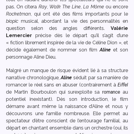
pas. On citera
Ray
,
Walk The Line
,
La Môme
ou encore
Rocketman
, qui ont été des films importants pour le
biopic
musical, abordant la vie des personnalités en
question selon des angles différents.
Valérie
Lemercier
précise dès le départ qu’il s’agit d’une
« fiction librement inspirée de la vie de Céline Dion », et
décide également de nommer son film
Aline
et son
personnage Aline Dieu.
Malgré un manque de risque évident lié à sa structure
narrative chronologique,
Aline
séduit par sa manière de
romancer le réel sans en abuser (contrairement à
Eiffel
de Martin Bourboulon qui surexploite sa
romance
au
potentiel inexistant). Dès son introduction, le film
démarre avant même la naissance d’Aline et nous y
découvrons une famille nombreuse. Elle permet au
spectateur d’être conscient de l’entourage familial, au
départ en chantant ensemble dans un orchestre (oui, ils