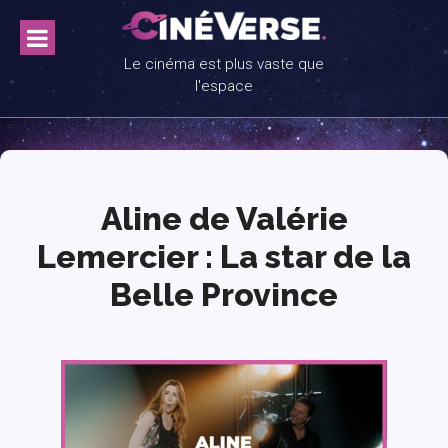
Skip
to
content
Le cinéma est plus vaste que
l'espace
Aline de Valérie
Lemercier : La star de la
Belle Province