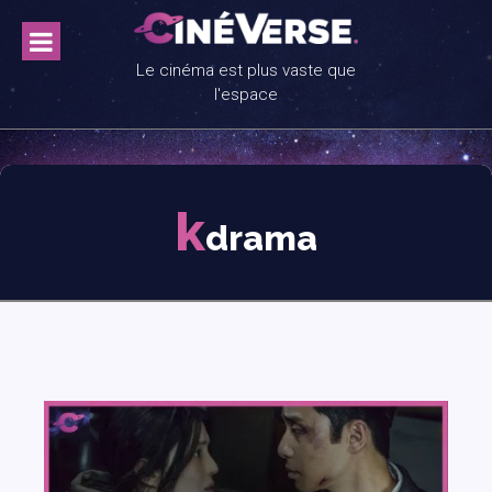
Skip
to
content
Le cinéma est plus vaste que
l'espace
k
drama