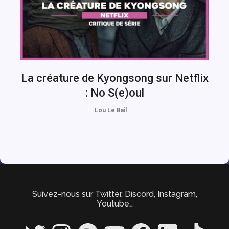
La créature de Kyongsong sur Netflix
: No S(e)oul
Lou Le Bail
Suivez-nous sur Twitter, Discord, Instagram,
Youtube…
Twitter
Instagram
Spotify
YouTube
Facebook
LinkedIn
TikTok