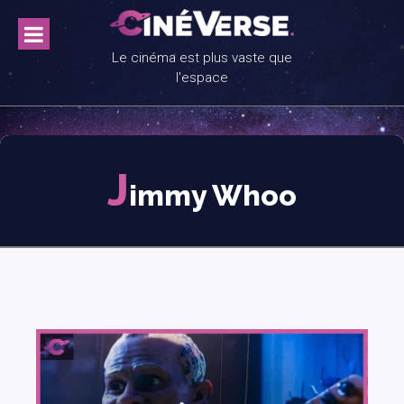
Skip
to
content
Le cinéma est plus vaste que
l'espace
J
immy Whoo