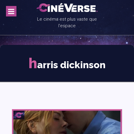
Skip
to
content
Le cinéma est plus vaste que
l'espace
h
arris dickinson