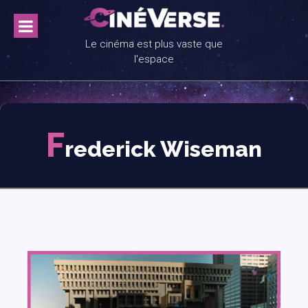
Skip
to
content
Le cinéma est plus vaste que
l'espace
F
rederick Wiseman