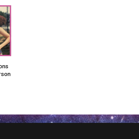
sons
erson