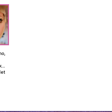
no,
ck…
let